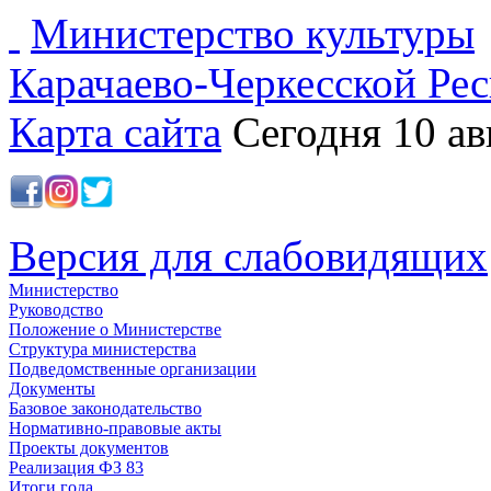
Министерство культуры
Карачаево-Черкесской Ре
Карта сайта
Сегодня 10 ав
Версия для слабовидящих
Министерство
Руководство
Положение о Министерстве
Структура министерства
Подведомственные организации
Документы
Базовое законодательство
Нормативно-правовые акты
Проекты документов
Реализация ФЗ 83
Итоги года