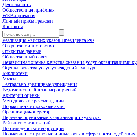
Деятельность
Общественная приёмная
WEB-приёмная
Личный приём граждан
Контакты
Реализация майских указов Президента РФ
Открытое министерство
Открытые данные
Общественный совет
Независимая оценка качества оказания услуг организациями ку
Оценка качества услуг учреждений культуры
Библиотеки
Музеи
Театрально-зрелищные учреждения
Ведомственный план мероприятий
Критерии оценки
Методические рекомендации
Нормативные правовые акты
Организация-оператор
Перечень оцениваемых организаций культуры
Рейтинги организаций
Противодействие коррупции
Нормативные правовые и иные акты в сфере противодействия